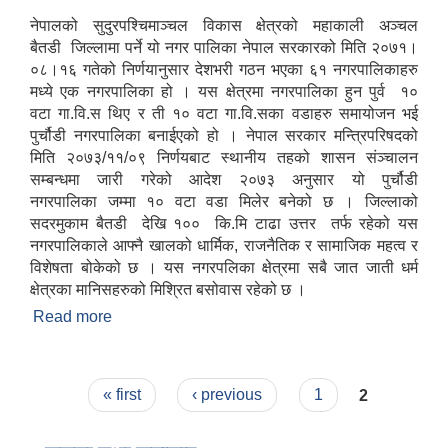
नेपालको सुदुरपश्चिमाञ्चल विकास क्षेत्रको महाकाली अञ्चल
बैतडी जिल्लामा पर्ने यो नगर पालिका नेपाल सरकारको मिति २०७१।
०८।१६ गतेको निर्णयानुसार देशभरी गठन भएका ६१ नगरपालिकाहरु
मध्ये एक नगरपालिका हो । यस क्षेत्रमा नगरपालिका हुन पुर्व १०
वटा गा.वि.स थिए र ती १० वटा गा.वि.सका वडाहरु समायोजन भई
पुर्चौडी नगरपालिका बनाईएको हो । नेपाल सरकार मन्त्रिपरिषदको
मिति २०७३/११/०९ निर्णयबाट स्थानीय तहको शासन संञ्चालन
सम्बन्धमा जारी गरेको आदेश २०७३ अनुसार यो पुर्चौडी
नगरपालिका जम्मा १० वटा वडा मिलेर बनेको छ । जिल्लाको
सदरमुकाम बैतडी देखि १०० कि.मि टाढा उत्तर तर्फ रहेको यस
नगरपालिकाले आफ्नै खालको धार्मिक, राजनैतिक र सामाजिक महत्व र
विशेषता बोकेको छ । यस नगरपलिका क्षेत्रमा सबै जात जाती धर्म
क्षेत्रका मानिसहरुको मिश्रित बसोवास रहेको छ ।
Read more
about संक्षिप्त परिचय : -
Pages
« first
‹ previous
1
2
उपभोक्ता समितिले मालसमान ,सेवा तथा हेभी मेशीनरी अउजार भाडामा लिदा वा खरिद गर्दा अवलम्बन गर्नुपर्ने प्रकृयाहरु