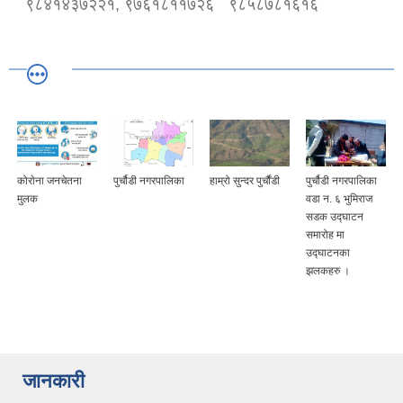
९८४१४३७२२१, ९७६१८११७२६
९८५८७८१६१६
कोराेना जनचेतना
पुर्चौडी नगरपालिका
हाम्रो सुन्दर पुर्चौंडी
पुर्चौडी नगरपालिका
मुलक
वडा न. ६ भुमिराज
सडक उद्घ‍ाटन
समारोह मा
उद्घ‍ाटनका
झलकहरु ।
जानकारी