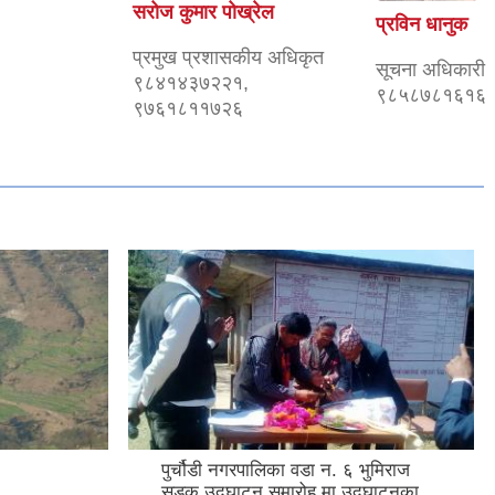
सरोज कुमार पोख्रेल
प्रविन धानुक
प्रमुख प्रशासकीय अधिकृत
सूचना अधिकारी
९८४१४३७२२१,
९८५८७८१६१६
९७६१८११७२६
पुर्चौडी नगरपालिका वडा न. ६ भुमिराज
सडक उद्घ‍ाटन समारोह मा उद्घ‍ाटनका