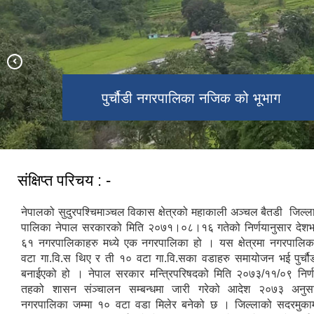
पुर्चौडी नगरपालिका नजिक को भूभाग
डिलाशैनी भगवती मन्दिर
संक्षिप्त परिचय : -
नेपालको सुदुरपश्चिमाञ्चल विकास क्षेत्रको महाकाली अञ्चल बैतडी जिल्लाम
पालिका नेपाल सरकारको मिति २०७१।०८।१६ गतेको निर्णयानुसार देश
६१ नगरपालिकाहरु मध्ये एक नगरपालिका हो । यस क्षेत्रमा नगरपालिका
वटा गा.वि.स थिए र ती १० वटा गा.वि.सका वडाहरु समायोजन भई पुर्च
बनाईएको हो । नेपाल सरकार मन्त्रिपरिषदको मिति २०७३/११/०९ निर्ण
तहको शासन संञ्चालन सम्बन्धमा जारी गरेको आदेश २०७३ अनुसार
नगरपालिका जम्मा १० वटा वडा मिलेर बनेको छ । जिल्लाको सदरमुका