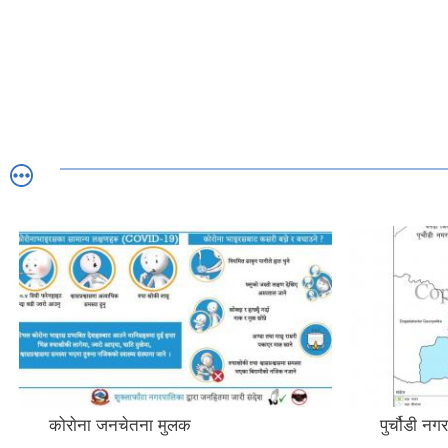
कोराेना जनचेतना मुलक
पुर्चौडी न