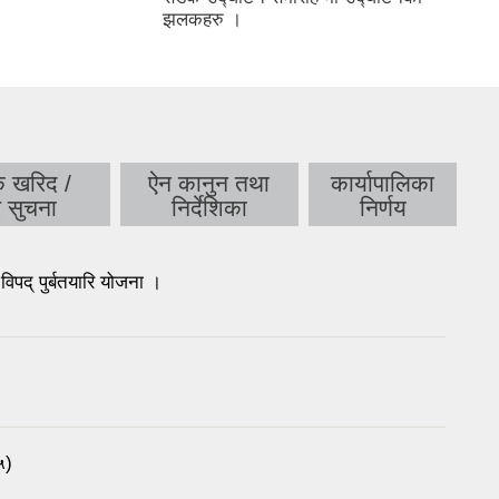
झलकहरु ।
क खरिद /
ऐन कानुन तथा
कार्यापालिका
र सुचना
निर्देशिका
निर्णय
िपद् पुर्बतयारि योजना ।
५)