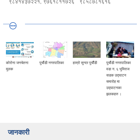
९८४१४३७२२१, ९७६१८११७२६
९८५८७८१६१६
कोराेना जनचेतना
पुर्चौडी नगरपालिका
हाम्रो सुन्दर पुर्चौंडी
पुर्चौडी नगरपालिका
मुलक
वडा न. ६ भुमिराज
सडक उद्घ‍ाटन
समारोह मा
उद्घ‍ाटनका
झलकहरु ।
जानकारी