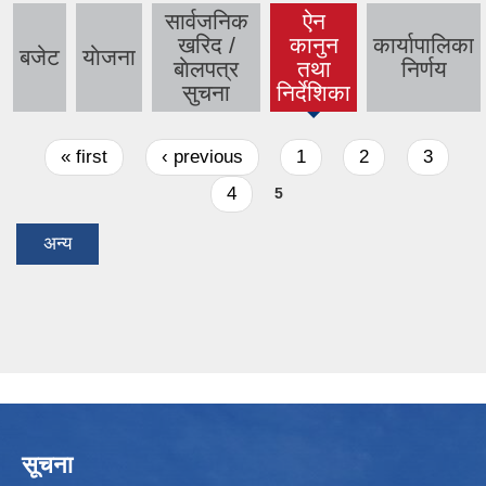
सार्वजनिक
ऐन
खरिद /
कानुन
कार्यापालिका
बजेट
याेजना
(active
बाेलपत्र
तथा
निर्णय
tab)
सुचना
निर्देशिका
Pages
« first
‹ previous
1
2
3
4
5
अन्य
सूचना