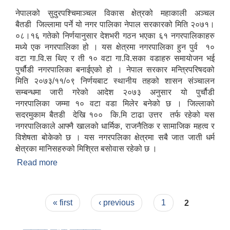
नेपालको सुदुरपश्चिमाञ्चल विकास क्षेत्रको महाकाली अञ्चल
बैतडी जिल्लामा पर्ने यो नगर पालिका नेपाल सरकारको मिति २०७१।
०८।१६ गतेको निर्णयानुसार देशभरी गठन भएका ६१ नगरपालिकाहरु
मध्ये एक नगरपालिका हो । यस क्षेत्रमा नगरपालिका हुन पुर्व १०
वटा गा.वि.स थिए र ती १० वटा गा.वि.सका वडाहरु समायोजन भई
पुर्चौडी नगरपालिका बनाईएको हो । नेपाल सरकार मन्त्रिपरिषदको
मिति २०७३/११/०९ निर्णयबाट स्थानीय तहको शासन संञ्चालन
सम्बन्धमा जारी गरेको आदेश २०७३ अनुसार यो पुर्चौडी
नगरपालिका जम्मा १० वटा वडा मिलेर बनेको छ । जिल्लाको
सदरमुकाम बैतडी देखि १०० कि.मि टाढा उत्तर तर्फ रहेको यस
नगरपालिकाले आफ्नै खालको धार्मिक, राजनैतिक र सामाजिक महत्व र
विशेषता बोकेको छ । यस नगरपलिका क्षेत्रमा सबै जात जाती धर्म
क्षेत्रका मानिसहरुको मिश्रित बसोवास रहेको छ ।
Read more
about संक्षिप्त परिचय : -
Pages
« first
‹ previous
1
2
उपभोक्ता समितिले मालसमान ,सेवा तथा हेभी मेशीनरी अउजार भाडामा लिदा वा खरिद गर्दा अवलम्बन गर्नुपर्ने प्रकृयाहरु