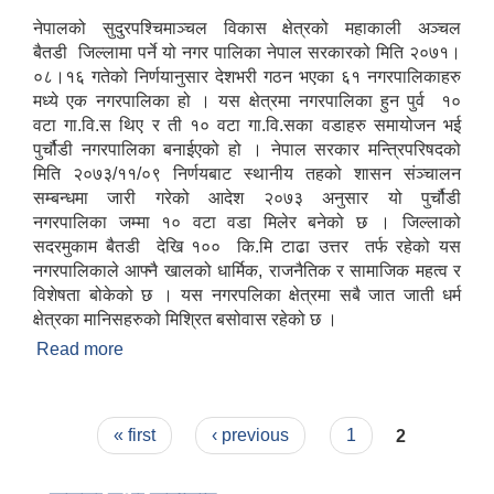
नेपालको सुदुरपश्चिमाञ्चल विकास क्षेत्रको महाकाली अञ्चल
बैतडी जिल्लामा पर्ने यो नगर पालिका नेपाल सरकारको मिति २०७१।
०८।१६ गतेको निर्णयानुसार देशभरी गठन भएका ६१ नगरपालिकाहरु
मध्ये एक नगरपालिका हो । यस क्षेत्रमा नगरपालिका हुन पुर्व १०
वटा गा.वि.स थिए र ती १० वटा गा.वि.सका वडाहरु समायोजन भई
पुर्चौडी नगरपालिका बनाईएको हो । नेपाल सरकार मन्त्रिपरिषदको
मिति २०७३/११/०९ निर्णयबाट स्थानीय तहको शासन संञ्चालन
सम्बन्धमा जारी गरेको आदेश २०७३ अनुसार यो पुर्चौडी
नगरपालिका जम्मा १० वटा वडा मिलेर बनेको छ । जिल्लाको
सदरमुकाम बैतडी देखि १०० कि.मि टाढा उत्तर तर्फ रहेको यस
नगरपालिकाले आफ्नै खालको धार्मिक, राजनैतिक र सामाजिक महत्व र
विशेषता बोकेको छ । यस नगरपलिका क्षेत्रमा सबै जात जाती धर्म
क्षेत्रका मानिसहरुको मिश्रित बसोवास रहेको छ ।
Read more
about संक्षिप्त परिचय : -
Pages
« first
‹ previous
1
2
उपभोक्ता समितिले मालसमान ,सेवा तथा हेभी मेशीनरी अउजार भाडामा लिदा वा खरिद गर्दा अवलम्बन गर्नुपर्ने प्रकृयाहरु