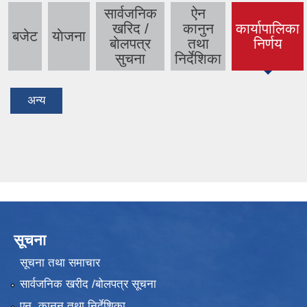
सार्वजनिक
ऐन
खरिद /
कानुन
कार्यापालिका
बजेट
याेजना
(active
बाेलपत्र
तथा
निर्णय
tab)
सुचना
निर्देशिका
अन्य
सूचना
सूचना तथा समाचार
सार्वजनिक खरीद /बोलपत्र सूचना
एन, कानुन तथा निर्देशिका