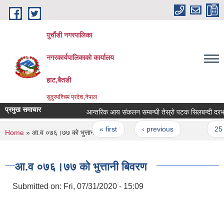
Skip to main content
पुर्चौडी नगरपालिका
नगरकार्यपालिकाकाे कार्यालय
हाट,बैतडी
सुदुरपश्चिम प्रदेश,नेपाल
प्रमुख समाचार
आन्तरिक आय संकलन सम्बन्धी तेस्रो पटक सिलबन्दी दरभाउ 
Pages
« first
‹ previous
…
25
You are here
Home
» आ.व ०७६।७७ काे भुत्तानी बिवरण
आ.व ०७६।७७ काे भुत्तानी बिवरण
Submitted on:
Fri, 07/31/2020 - 15:09