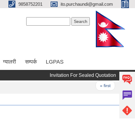
9858752201
ito.purchaundi@gmail.com
Search form
Search
ग्यालरी
सम्पर्क
LGPAS
Invitation For Sealed Quotation
COVID
Pages
« first
‹ previo