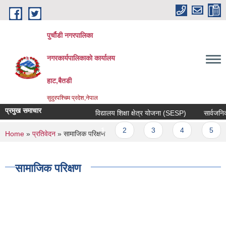
Skip to main content
पुर्चौडी नगरपालिका
नगरकार्यपालिकाकाे कार्यालय
हाट,बैतडी
सुदुरपश्चिम प्रदेश,नेपाल
प्रमुख समाचार
विद्यालय शिक्षा क्षेत्र योजना (SESP)
सार्वजनिक स
Pages
1
2
3
4
5
You are here
Home
»
प्रतिवेदन
» सामाजिक परिक्षण
सामाजिक परिक्षण