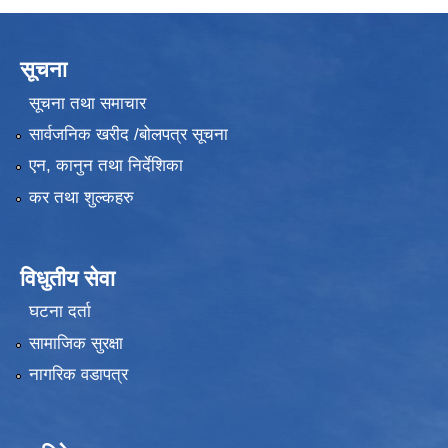
सूचना
सूचना तथा समाचार
सार्वजनिक खरीद /बोलपत्र सूचना
एन, कानुन तथा निर्देशिका
कर तथा शुल्कहरु
विधुतीय सेवा
घटना दर्ता
सामाजिक सुरक्षा
नागरिक वडापत्र
उपभोक्ता समितिले मालसमान ,सेवा तथा हेभी मेशीनरी अउजार भाडामा लिदा वा खरिद गर्दा अवलम्बन गर्नुपर्ने प्रकृयाहरु