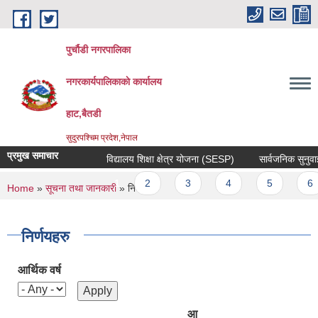
Skip to main content
पुर्चौडी नगरपालिका
नगरकार्यपालिकाकाे कार्यालय
हाट,बैतडी
सुदुरपश्चिम प्रदेश,नेपाल
प्रमुख समाचार
विद्यालय शिक्षा क्षेत्र योजना (SESP)
सार्वजनिक सुनुवाई स
Pages
1
2
3
4
5
6
You are here
Home
»
सूचना तथा जानकारी
» निर्णयहरु
निर्णयहरु
आर्थिक वर्ष
आ