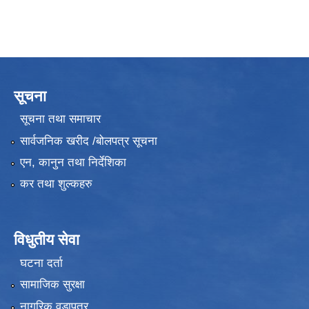
सूचना
सूचना तथा समाचार
सार्वजनिक खरीद /बोलपत्र सूचना
एन, कानुन तथा निर्देशिका
कर तथा शुल्कहरु
विधुतीय सेवा
घटना दर्ता
सामाजिक सुरक्षा
नागरिक वडापत्र
उपभोक्ता समितिले मालसमान ,सेवा तथा हेभी मेशीनरी अउजार भाडामा लिदा वा खरिद गर्दा अवलम्बन गर्नुपर्ने प्रकृयाहरु