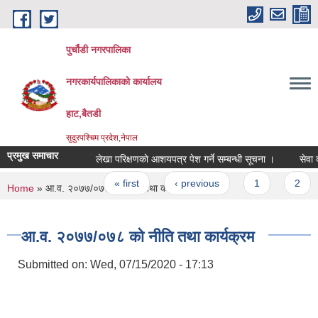
Skip to main content
पुर्चौडी नगरपालिका
नगरकार्यपालिकाकाे कार्यालय
हाट,बैतडी
सुदुरपश्चिम प्रदेश,नेपाल
प्रमुख समाचार
लेखा परिक्षणकाे आशयपत्र पेश गर्ने सम्बन्धी सूचना ।
सेवा करा
Pages
« first
‹ previous
1
2
You are here
Home
» आ.व. २०७७/०७८ काे नीति तथा कार्यक्रम
आ.व. २०७७/०७८ काे नीति तथा कार्यक्रम
Submitted on:
Wed, 07/15/2020 - 17:13