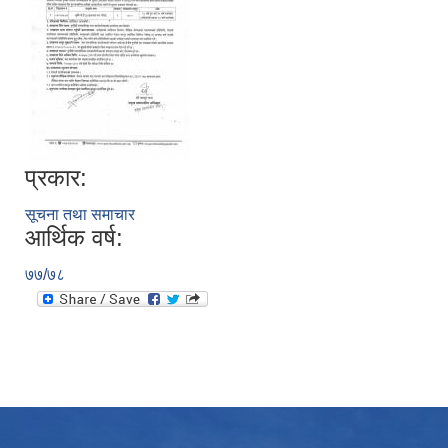
प्रकार:
सूचना तथा समाचार
आर्थिक वर्ष:
७७/७८
उपभोक्ता समितिले मालसमान ,सेवा तथा हेभी मेशीनरी अउजार भाडामा लिदा वा खरिद गर्दा अवलम्बन गर्नुपर्ने प्रकृयाहरु