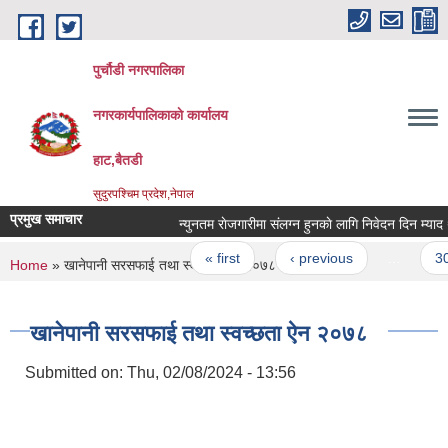
Skip to main content
पुर्चौडी नगरपालिका
नगरकार्यपालिकाकाे कार्यालय
हाट,बैतडी
सुदुरपश्चिम प्रदेश,नेपाल
प्रमुख समाचार
न्युनतम राेजगारीमा संलग्न हुनकाे लागि निवेदन दिन म्याद थ
Pages
« first
‹ previous
…
30
You are here
Home
» खानेपानी सरसफाई तथा स्वच्छता ऐन २०७८
खानेपानी सरसफाई तथा स्वच्छता ऐन २०७८
Submitted on:
Thu, 02/08/2024 - 13:56