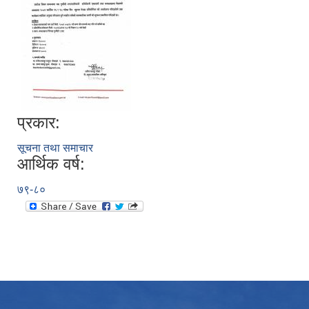
प्रकार:
सूचना तथा समाचार
आर्थिक वर्ष:
७९-८०
उपभोक्ता समितिले मालसमान ,सेवा तथा हेभी मेशीनरी अउजार भाडामा लिदा वा खरिद गर्दा अवलम्बन गर्नुपर्ने प्रकृयाहरु