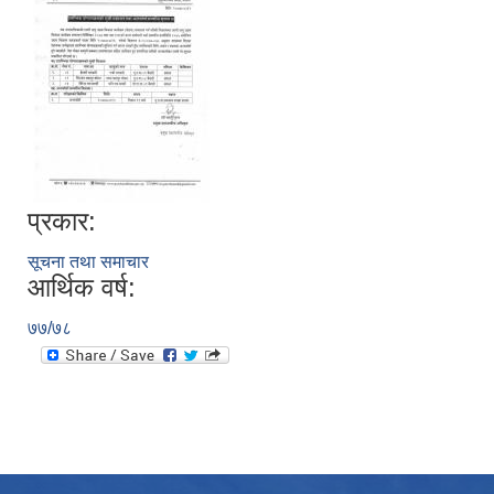
प्रकार:
सूचना तथा समाचार
आर्थिक वर्ष:
७७/७८
उपभोक्ता समितिले मालसमान ,सेवा तथा हेभी मेशीनरी अउजार भाडामा लिदा वा खरिद गर्दा अवलम्बन गर्नुपर्ने प्रकृयाहरु