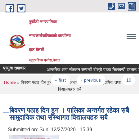
Skip to main content
पुर्चौडी नगरपालिका
नगरकार्यपालिकाकाे कार्यालय
हाट,बैतडी
सुदुरपश्चिम प्रदेश,नेपाल
प्रमुख समाचार
आन्तरिक आय संकलन सम्बन्धी दोस्रो पटक सिलबन्दी दरभाउ पत्र
Pages
« first
‹ previous
…
10
You are here
Home
» बिवरण पठाइ दिन हुन । पालिका अन्तर्गत रहेका सबै सामुदायिक तथा स‌ंस्थागत
विद्यालयहरु सबै
बिवरण पठाइ दिन हुन । पालिका अन्तर्गत रहेका सबै
सामुदायिक तथा स‌ंस्थागत विद्यालयहरु सबै
Submitted on:
Sun, 12/27/2020 - 15:39