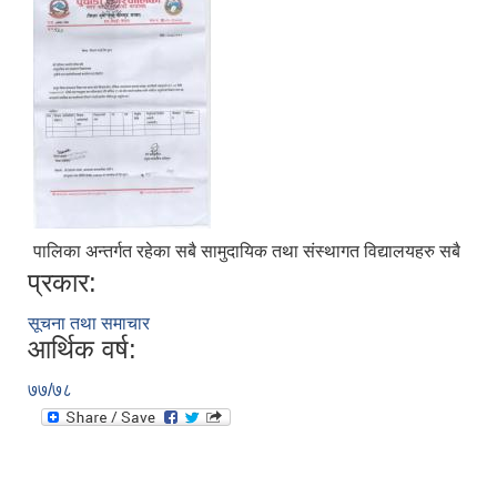
पालिका अन्तर्गत रहेका सबै सामुदायिक तथा स‌ंस्थागत विद्यालयहरु सबै
प्रकार:
सूचना तथा समाचार
आर्थिक वर्ष:
७७/७८
उपभोक्ता समितिले मालसमान ,सेवा तथा हेभी मेशीनरी अउजार भाडामा लिदा वा खरिद गर्दा अवलम्बन गर्नुपर्ने प्रकृयाहरु