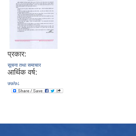
प्रकार:
सूचना तथा समाचार
आर्थिक वर्ष:
७७/७८
उपभोक्ता समितिले मालसमान ,सेवा तथा हेभी मेशीनरी अउजार भाडामा लिदा वा खरिद गर्दा अवलम्बन गर्नुपर्ने प्रकृयाहरु