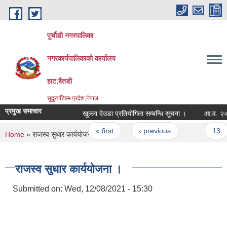
Skip to main content
पुर्चौडी नगरपालिका
नगरकार्यपालिकाकाे कार्यालय
हाट,बैतडी
सुदुरपश्चिम प्रदेश,नेपाल
प्रमुख समाचार
खुल्ला देउडा प्रतियोगिता सम्बन्धि सूचना ।
आ.व. २०७९/०
Pages
« first
‹ previous
…
13
You are here
Home
» राजस्व सुधार कार्ययोजना ।
राजस्व सुधार कार्ययोजना ।
Submitted on:
Wed, 12/08/2021 - 15:30