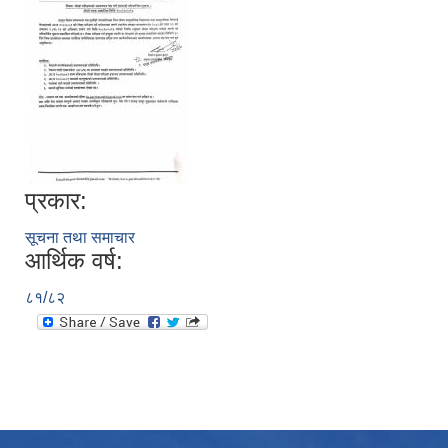
प्रकार:
सूचना तथा समाचार
आर्थिक वर्ष:
८१/८२
उपभोक्ता समितिले मालसमान ,सेवा तथा हेभी मेशीनरी अउजार भाडामा लिदा वा खरिद गर्दा अवलम्बन गर्नुपर्ने प्रकृयाहरु