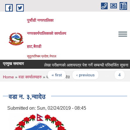
Skip to main content
पुर्चौडी नगरपालिका
नगरकार्यपालिकाकाे कार्यालय
हाट,बैतडी
सुदुरपश्चिम प्रदेश,नेपाल
प्रमुख समाचार
लेखा परीक्षणकाे आशयपत्र पेश गर्ने सम्बन्धी परिमार्जित सूचना ।
Pages
« first
‹ previous
…
4
You are here
Home
»
वडा कार्यालयहरु
» वडा न. ३,न्वादेउ
वडा न. ३,न्वादेउ
Submitted on:
Sun, 02/24/2019 - 08:45