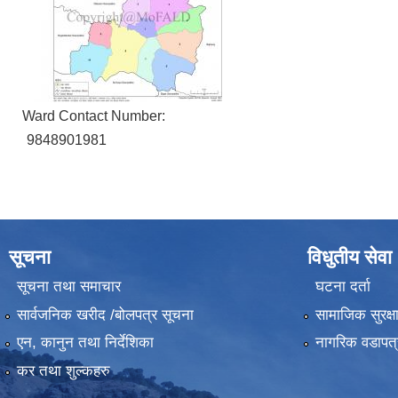
Ward Contact Number:
9848901981
सूचना
विधुतीय सेवा
सूचना तथा समाचार
घटना दर्ता
सार्वजनिक खरीद /बोलपत्र सूचना
सामाजिक सुरक्ष
एन, कानुन तथा निर्देशिका
नागरिक वडापत्
कर तथा शुल्कहरु