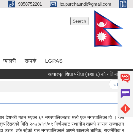
9858752201
ito.purchaundi@gmail.com
Search form
Search
ग्यालरी
सम्पर्क
LGPAS
आधारभूत शिक्षा परीक्षा (कक्षा ८) काे नतिजा प्रकाशन सम
Pages
« first
नुसार देशभरी गठन भएका ६१ नगरपालिकाहरु मध्ये एक नगरपालिका हो । यस
मन्त्रिपरिसदको मिति २०७३/११/०९ निर्णयबाट स्थानीय तहको शासन सञ्चालन
ढा उत्तर तर्फ रहेको यस नगरपालिकाले आफ्नै खालको धार्मिक, राजनैतिक र