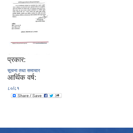
प्रकार:
सूचना तथा समाचार
आर्थिक वर्ष:
८०/८१
उपभोक्ता समितिले मालसमान ,सेवा तथा हेभी मेशीनरी अउजार भाडामा लिदा वा खरिद गर्दा अवलम्बन गर्नुपर्ने प्रकृयाहरु