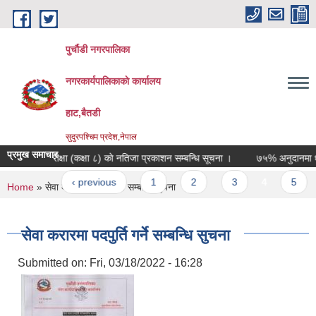
Skip to main content
पुर्चौडी नगरपालिका
नगरकार्यपालिकाकाे कार्यालय
हाट,बैतडी
सुदुरपश्चिम प्रदेश,नेपाल
प्रमुख समाचार
ूत शिक्षा परीक्षा (कक्षा ८) काे नतिजा प्रकाशन सम्बन्धि सूचना ।
७५% अनुदानमा धान र
ages
« first
‹ previous
1
2
3
4
5
You are here
Home
» सेवा करारमा पदपुर्ति गर्ने सम्बन्धि सुचना
सेवा करारमा पदपुर्ति गर्ने सम्बन्धि सुचना
Submitted on:
Fri, 03/18/2022 - 16:28