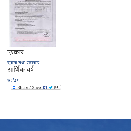
प्रकार:
सूचना तथा समाचार
आर्थिक वर्ष:
७८/७९
उपभोक्ता समितिले मालसमान ,सेवा तथा हेभी मेशीनरी अउजार भाडामा लिदा वा खरिद गर्दा अवलम्बन गर्नुपर्ने प्रकृयाहरु