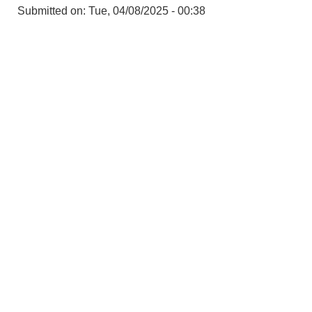
Submitted on:
Tue, 04/08/2025 - 00:38
उपभोक्ता समितिले मालसमान ,सेवा तथा हेभी मेशीनरी अउजार भाडामा लिदा वा खरिद गर्दा अवलम्बन गर्नुपर्ने प्रकृयाहरु