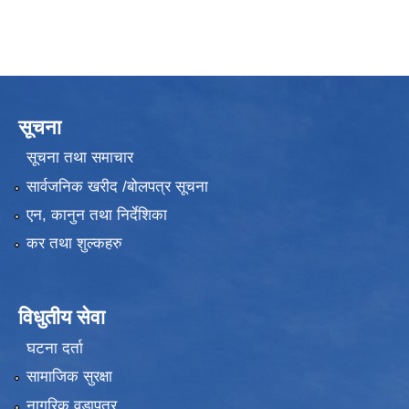
सूचना
सूचना तथा समाचार
सार्वजनिक खरीद /बोलपत्र सूचना
एन, कानुन तथा निर्देशिका
कर तथा शुल्कहरु
विधुतीय सेवा
घटना दर्ता
सामाजिक सुरक्षा
नागरिक वडापत्र
उपभोक्ता समितिले मालसमान ,सेवा तथा हेभी मेशीनरी अउजार भाडामा लिदा वा खरिद गर्दा अवलम्बन गर्नुपर्ने प्रकृयाहरु