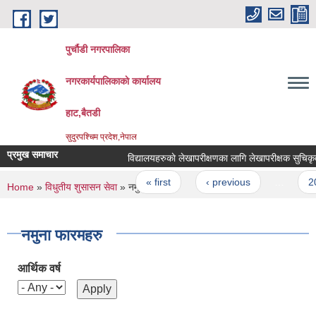
Skip to main content
पुर्चौडी नगरपालिका
नगरकार्यपालिकाकाे कार्यालय
हाट,बैतडी
सुदुरपश्चिम प्रदेश,नेपाल
प्रमुख समाचार
विद्यालयहरुकाे लेखापरीक्षणका लागि लेखापरीक्षक सुचिकृत गर
Pages
« first
‹ previous
…
20
You are here
Home
»
विधुतीय शुसासन सेवा
» नमुना फारमहरु
नमुना फारमहरु
आर्थिक वर्ष