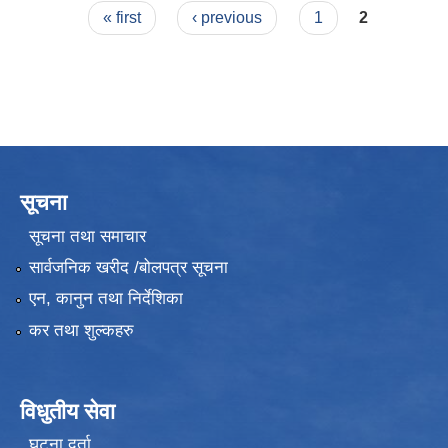
Pages
« first
‹ previous
1
2
सूचना
सूचना तथा समाचार
सार्वजनिक खरीद /बोलपत्र सूचना
एन, कानुन तथा निर्देशिका
कर तथा शुल्कहरु
विधुतीय सेवा
घटना दर्ता
उपभोक्ता समितिले मालसमान ,सेवा तथा हेभी मेशीनरी अउजार भाडामा लिदा वा खरिद गर्दा अवलम्बन गर्नुपर्ने प्रकृयाहरु