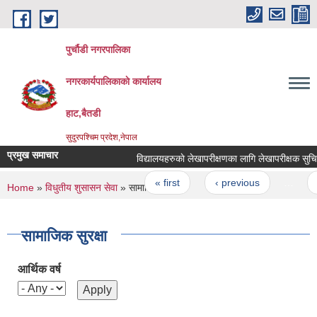
Skip to main content
पुर्चौडी नगरपालिका
नगरकार्यपालिकाकाे कार्यालय
हाट,बैतडी
सुदुरपश्चिम प्रदेश,नेपाल
प्रमुख समाचार
विद्यालयहरुकाे लेखापरीक्षणका लागि लेखापरीक्षक सुचिकृत 
Pages
« first
‹ previous
…
2
You are here
Home
»
विधुतीय शुसासन सेवा
» सामाजिक सुरक्षा
सामाजिक सुरक्षा
आर्थिक वर्ष