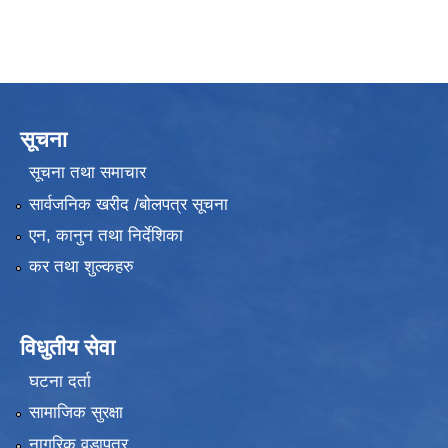
सूचना
सूचना तथा समाचार
सार्वजनिक खरीद /बोलपत्र सूचना
एन, कानुन तथा निर्देशिका
कर तथा शुल्कहरु
विधुतीय सेवा
घटना दर्ता
सामाजिक सुरक्षा
नागरिक वडापत्र
उपभोक्ता समितिले मालसमान ,सेवा तथा हेभी मेशीनरी अउजार भाडामा लिदा वा खरिद गर्दा अवलम्बन गर्नुपर्ने प्रकृयाहरु