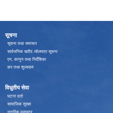
सूचना
सूचना तथा समाचार
सार्वजनिक खरीद /बोलपत्र सूचना
एन, कानुन तथा निर्देशिका
कर तथा शुल्कहरु
विधुतीय सेवा
घटना दर्ता
सामाजिक सुरक्षा
नागरिक वडापत्र
उपभोक्ता समितिले मालसमान ,सेवा तथा हेभी मेशीनरी अउजार भाडामा लिदा वा खरिद गर्दा अवलम्बन गर्नुपर्ने प्रकृयाहरु