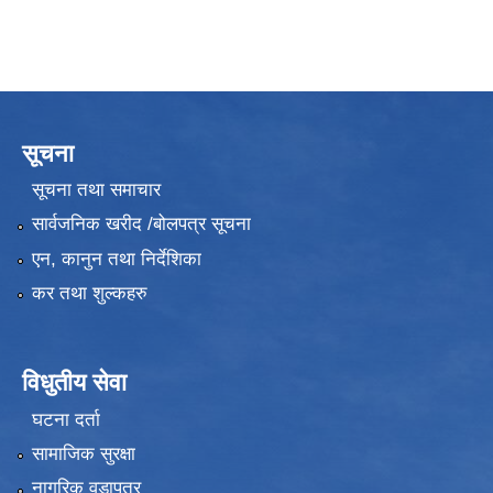
सूचना
सूचना तथा समाचार
सार्वजनिक खरीद /बोलपत्र सूचना
एन, कानुन तथा निर्देशिका
कर तथा शुल्कहरु
विधुतीय सेवा
घटना दर्ता
सामाजिक सुरक्षा
नागरिक वडापत्र
उपभोक्ता समितिले मालसमान ,सेवा तथा हेभी मेशीनरी अउजार भाडामा लिदा वा खरिद गर्दा अवलम्बन गर्नुपर्ने प्रकृयाहरु