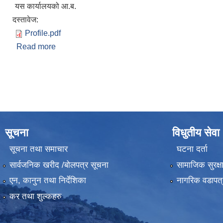
यस कार्यालयको आ.ब.
दस्तावेज:
Profile.pdf
Read more
about नगरपालिका प्रोफाईलको लागि प्रस्ताब माग गरिएको स
Pages
सूचना
विधुतीय सेवा
सूचना तथा समाचार
घटना दर्ता
सार्वजनिक खरीद /बोलपत्र सूचना
सामाजिक सुरक्ष
एन, कानुन तथा निर्देशिका
नागरिक वडापत्
कर तथा शुल्कहरु