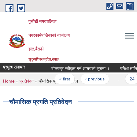
Skip to main content
पुर्चौडी नगरपालिका
नगरकार्यपालिकाकाे कार्यालय
हाट,बैतडी
सुदुरपश्चिम प्रदेश,नेपाल
प्रमुख समाचार
बाेलपत्र स्वीकृत गर्ने आशयकाे सूचना ।
परिक्षा तालिक
Pages
« first
‹ previous
…
24
You are here
Home
»
प्रतिवेदन
» चौमासिक प्रगति प्रतिवेदन
चौमासिक प्रगति प्रतिवेदन