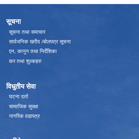
सूचना
सूचना तथा समाचार
सार्वजनिक खरीद /बोलपत्र सूचना
एन, कानुन तथा निर्देशिका
कर तथा शुल्कहरु
विधुतीय सेवा
घटना दर्ता
सामाजिक सुरक्षा
नागरिक वडापत्र
उपभोक्ता समितिले मालसमान ,सेवा तथा हेभी मेशीनरी अउजार भाडामा लिदा वा खरिद गर्दा अवलम्बन गर्नुपर्ने प्रकृयाहरु