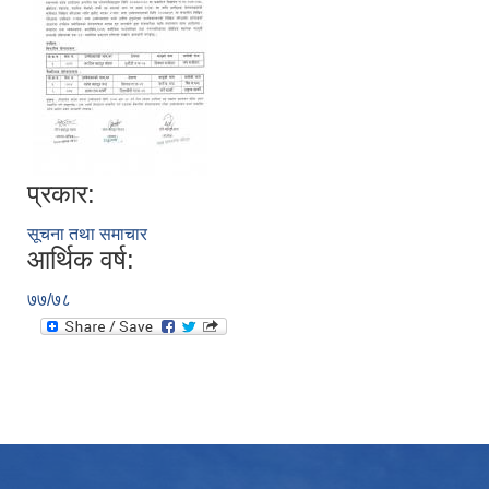
प्रकार:
सूचना तथा समाचार
आर्थिक वर्ष:
७७/७८
उपभोक्ता समितिले मालसमान ,सेवा तथा हेभी मेशीनरी अउजार भाडामा लिदा वा खरिद गर्दा अवलम्बन गर्नुपर्ने प्रकृयाहरु