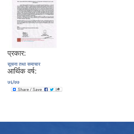
प्रकार:
सूचना तथा समाचार
आर्थिक वर्ष:
७६/७७
उपभोक्ता समितिले मालसमान ,सेवा तथा हेभी मेशीनरी अउजार भाडामा लिदा वा खरिद गर्दा अवलम्बन गर्नुपर्ने प्रकृयाहरु