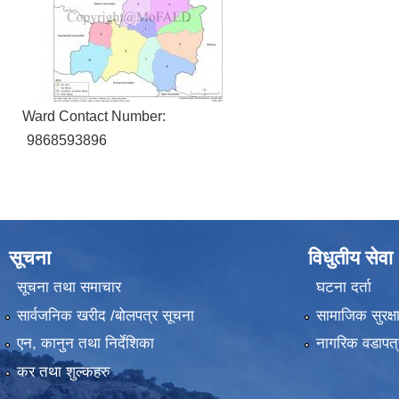
Ward Contact Number:
9868593896
सूचना
विधुतीय सेवा
सूचना तथा समाचार
घटना दर्ता
सार्वजनिक खरीद /बोलपत्र सूचना
सामाजिक सुरक्ष
एन, कानुन तथा निर्देशिका
नागरिक वडापत्
कर तथा शुल्कहरु