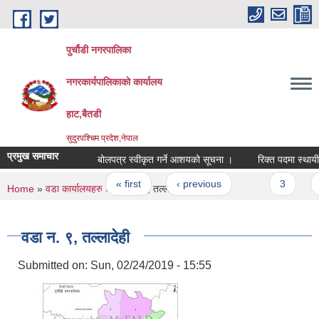
Skip to main content
पुर्चौडी नगरपालिका
नगरकार्यपालिकाकाे कार्यालय
हाट,बैतडी
सुदुरपश्चिम प्रदेश,नेपाल
प्रमुख समाचार
बोलपत्र स्वीकृत गर्ने आशयको सूचना ।
रिक्त पदमा स्थायी श
Pages
« first
‹ previous
…
3
4
You are here
Home
»
वडा कार्यालयहरु
» वडा न. ९, तल्लादेही
वडा न. ९, तल्लादेही
Submitted on:
Sun, 02/24/2019 - 15:55