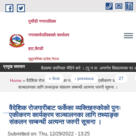
Skip to main content
पुर्चौडी नगरपालिका
नगरकार्यपालिकाकाे कार्यालय
हाट,बैतडी
सुदुरपश्चिम प्रदेश,नेपाल
प्रमुख समाचार
बैठकमा उपस्थित भैदिने बारे । (पु‍.न.पा. अन्तर्गत बिद्यालयका प्र.
Pages
« first
‹ previous
…
27
2
You are here
Home
» वैदेशिक रोजगारीबाट फर्केका व्यक्तिहरुकोको पुनः एकीकरण कार्यक्रम
सञ्‍चालनका लागि तथ्याङ्क संकलन सम्बन्धी अत्यन्त जरुरी सूचना ।
वैदेशिक रोजगारीबाट फर्केका व्यक्तिहरुकोको पुनः
एकीकरण कार्यक्रम सञ्‍चालनका लागि तथ्याङ्क
संकलन सम्बन्धी अत्यन्त जरुरी सूचना ।
Submitted on:
Thu, 12/29/2022 - 13:25