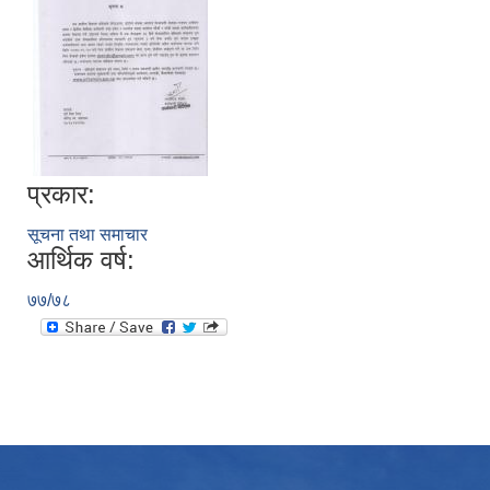
प्रकार:
सूचना तथा समाचार
आर्थिक वर्ष:
७७/७८
उपभोक्ता समितिले मालसमान ,सेवा तथा हेभी मेशीनरी अउजार भाडामा लिदा वा खरिद गर्दा अवलम्बन गर्नुपर्ने प्रकृयाहरु