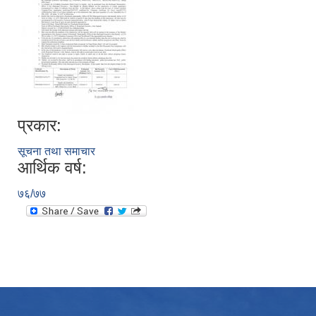
प्रकार:
सूचना तथा समाचार
आर्थिक वर्ष:
७६/७७
उपभोक्ता समितिले मालसमान ,सेवा तथा हेभी मेशीनरी अउजार भाडामा लिदा वा खरिद गर्दा अवलम्बन गर्नुपर्ने प्रकृयाहरु