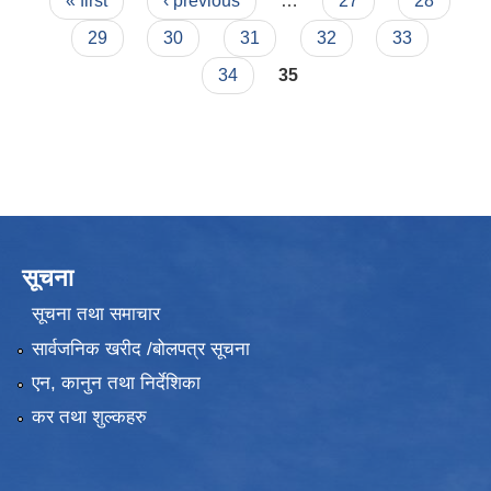
Pages
« first
‹ previous
…
27
28
29
30
31
32
33
34
35
सूचना
सूचना तथा समाचार
सार्वजनिक खरीद /बोलपत्र सूचना
एन, कानुन तथा निर्देशिका
कर तथा शुल्कहरु
उपभोक्ता समितिले मालसमान ,सेवा तथा हेभी मेशीनरी अउजार भाडामा लिदा वा खरिद गर्दा अवलम्बन गर्नुपर्ने प्रकृयाहरु