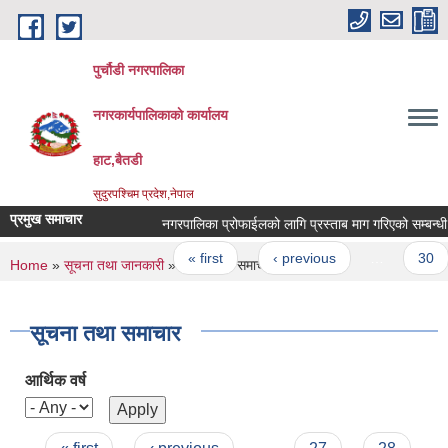
Skip to main content
पुर्चौडी नगरपालिका
नगरकार्यपालिकाकाे कार्यालय
हाट,बैतडी
सुदुरपश्चिम प्रदेश,नेपाल
प्रमुख समाचार
नगरपालिका प्रोफाईलको लागि प्रस्ताब माग गरिएको सम्बन्धी सू
Pages
« first
‹ previous
…
30
You are here
Home
»
सूचना तथा जानकारी
» सूचना तथा समाचार
सूचना तथा समाचार
आर्थिक वर्ष