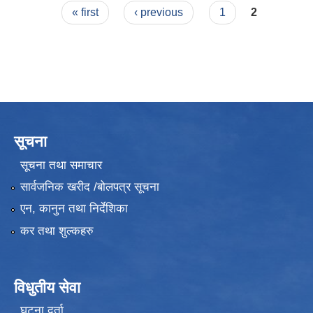
Pages
« first
‹ previous
1
2
सूचना
सूचना तथा समाचार
सार्वजनिक खरीद /बोलपत्र सूचना
एन, कानुन तथा निर्देशिका
कर तथा शुल्कहरु
विधुतीय सेवा
घटना दर्ता
उपभोक्ता समितिले मालसमान ,सेवा तथा हेभी मेशीनरी अउजार भाडामा लिदा वा खरिद गर्दा अवलम्बन गर्नुपर्ने प्रकृयाहरु