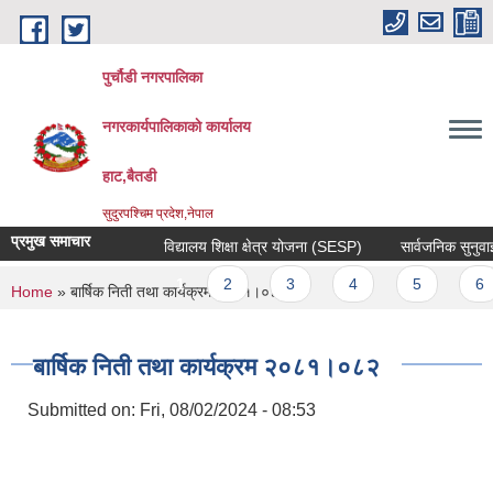
Skip to main content
पुर्चौडी नगरपालिका
नगरकार्यपालिकाकाे कार्यालय
हाट,बैतडी
सुदुरपश्चिम प्रदेश,नेपाल
प्रमुख समाचार
विद्यालय शिक्षा क्षेत्र योजना (SESP)
सार्वजनिक सुनुवाई सम
Pages
1
2
3
4
5
6
You are here
Home
» बार्षिक निती तथा कार्यक्रम २०८१।०८२
बार्षिक निती तथा कार्यक्रम २०८१।०८२
Submitted on:
Fri, 08/02/2024 - 08:53