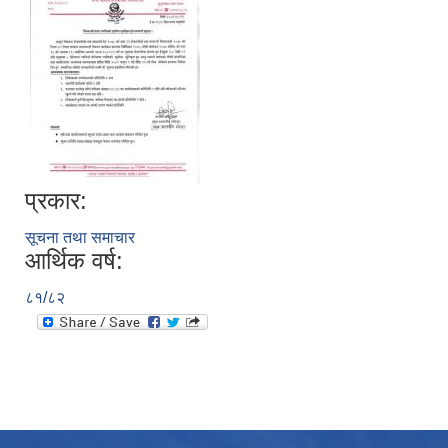
प्रकार:
सूचना तथा समाचार
आर्थिक वर्ष:
८१/८२
उपभोक्ता समितिले मालसमान ,सेवा तथा हेभी मेशीनरी अउजार भाडामा लिदा वा खरिद गर्दा अवलम्बन गर्नुपर्ने प्रकृयाहरु