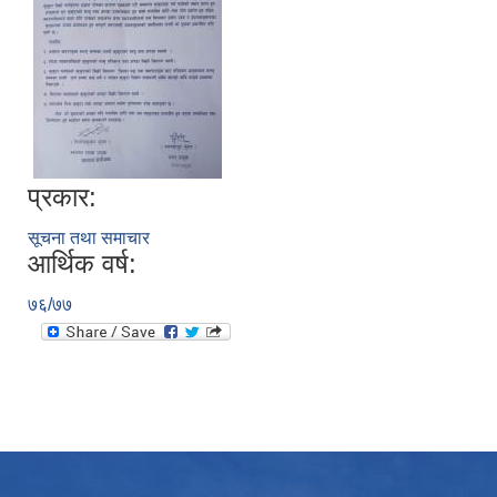
प्रकार:
सूचना तथा समाचार
आर्थिक वर्ष:
७६/७७
उपभोक्ता समितिले मालसमान ,सेवा तथा हेभी मेशीनरी अउजार भाडामा लिदा वा खरिद गर्दा अवलम्बन गर्नुपर्ने प्रकृयाहरु