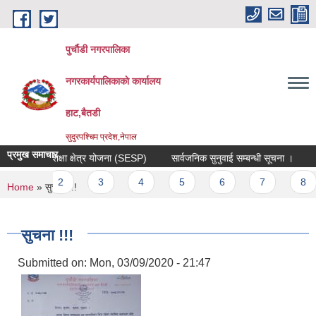
Skip to main content
पुर्चौडी नगरपालिका
नगरकार्यपालिकाकाे कार्यालय
हाट,बैतडी
सुदुरपश्चिम प्रदेश,नेपाल
प्रमुख समाचार
विद्यालय शिक्षा क्षेत्र योजना (SESP)
सार्वजनिक सुनुवाई सम्बन्धी सूचना ।
आ.
Pages
1
2
3
4
5
6
7
8
You are here
Home
» सुचना !!!
सुचना !!!
Submitted on:
Mon, 03/09/2020 - 21:47