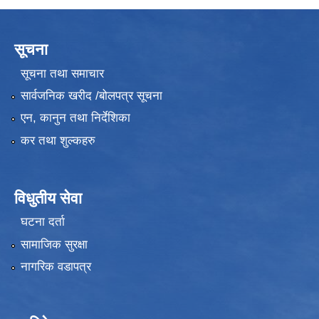
सूचना
सूचना तथा समाचार
सार्वजनिक खरीद /बोलपत्र सूचना
एन, कानुन तथा निर्देशिका
कर तथा शुल्कहरु
विधुतीय सेवा
घटना दर्ता
सामाजिक सुरक्षा
नागरिक वडापत्र
उपभोक्ता समितिले मालसमान ,सेवा तथा हेभी मेशीनरी अउजार भाडामा लिदा वा खरिद गर्दा अवलम्बन गर्नुपर्ने प्रकृयाहरु