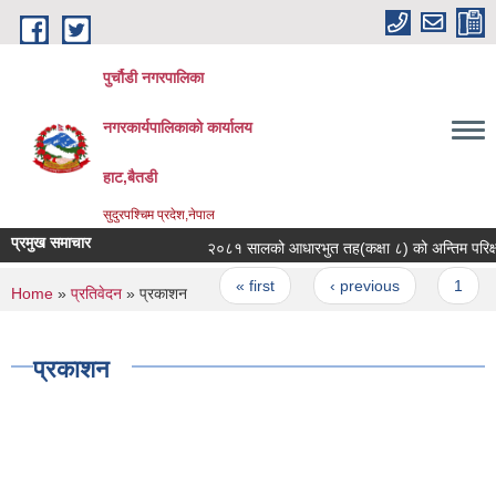
Skip to main content
पुर्चौडी नगरपालिका
नगरकार्यपालिकाकाे कार्यालय
हाट,बैतडी
सुदुरपश्चिम प्रदेश,नेपाल
प्रमुख समाचार
२०८१ सालको आधारभुत तह(कक्षा ८) को अन्तिम परिक्षाक
Pages
« first
‹ previous
1
You are here
Home
»
प्रतिवेदन
» प्रकाशन
प्रकाशन